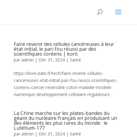
Faire revenir des cellules cancéreuses à leur
état initial, le pari fou réussi par des
scientifiques coréens | korii.
par
admin
|
Déc 31, 2024
|
Santé
https://korii.slate.fr/tech/faire-revenir-cellules-
cancereuses-etat-initial-pari-fou-reussi-scientifiques-
coreens-cancer-reversible-colon-maladie-modele-
numerique-developpement-cellulaire-regulateurs
La Chine marche sur les plates-bandes du
géant du nucléaire français en produisant un
des éléments les plus rares du monde : le
Lutétium-177
par
admin
|
Déc 31, 2024
|
Santé