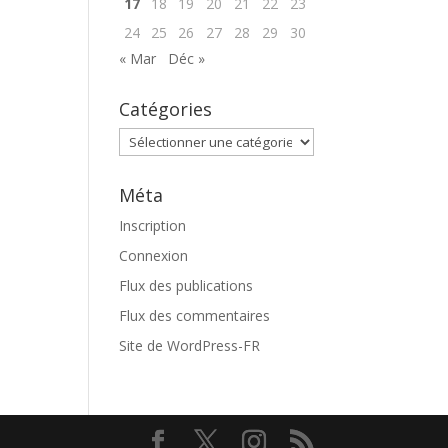
17
18
19
20
21
22
23
24
25
26
27
28
29
30
« Mar
Déc »
Catégories
Catégories
Méta
Inscription
Connexion
Flux des publications
Flux des commentaires
Site de WordPress-FR