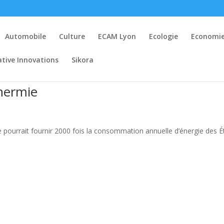
Automobile
Culture
ECAM Lyon
Ecologie
Economi
ative Innovations
Sikora
hermie
e pourrait fournir 2000 fois la consommation annuelle d’énergie des É