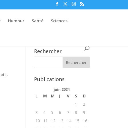
e
Humour
Santé
Sciences
Rechercher
tats-
Publications
juin 2024
L
M
M
J
V
S
D
1
2
3
4
5
6
7
8
9
10
11
12
13
14
15
16